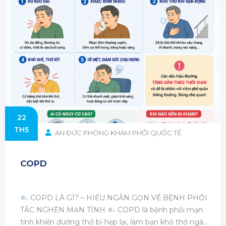
22
TH5
AN ĐỨC PHÒNG KHÁM PHỔI QUỐC TẾ
COPD
COPD LÀ GÌ? – HIỂU NGẮN GỌN VỀ BỆNH PHỔI
TẮC NGHẼN MẠN TÍNH
COPD là bệnh phổi mạn
tính khiến đường thở bị hẹp lại, làm bạn khó thở ngày