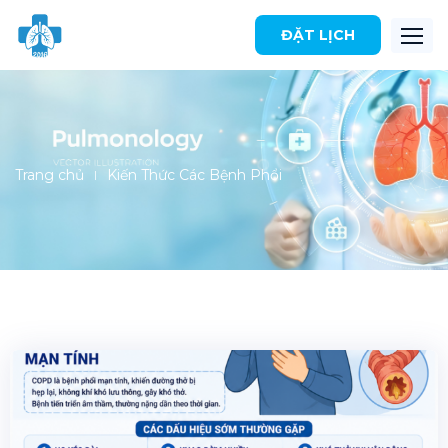
ĐẶT LỊCH
Trang chủ
Kiến Thức Các Bệnh Phổi
|