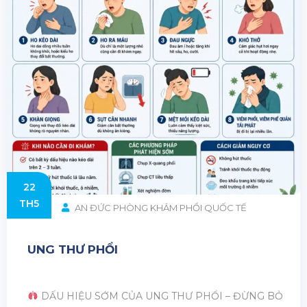
22
TH5
AN ĐỨC PHÒNG KHÁM PHỔI QUỐC TẾ
UNG THƯ PHỔI
DẤU HIỆU SỚM CỦA UNG THƯ PHỔI – ĐỪNG BỎ