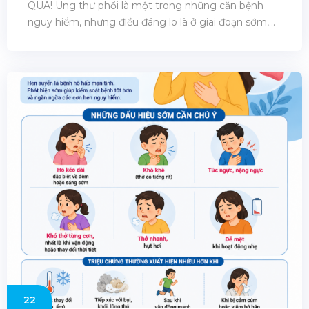
QUA! Ung thư phổi là một trong những căn bệnh
nguy hiểm, nhưng điều đáng lo là ở giai đoạn sớm,
triệu chứng thường rất mờ nhạt và dễ bị bỏ qua. Nhận
biết sớm có thể giúp tăng cơ hội điều trị thành [...]
22