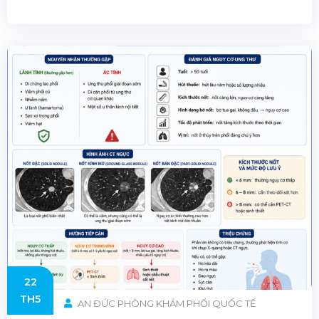
càng tăng theo thời gian. Bệnh tiến triển chậm nên
nhiều người không nhận ra cho đến khi trở nặng.
Nguyên nhân [...]
22
TH5
AN ĐỨC PHÒNG KHÁM PHỔI QUỐC TẾ