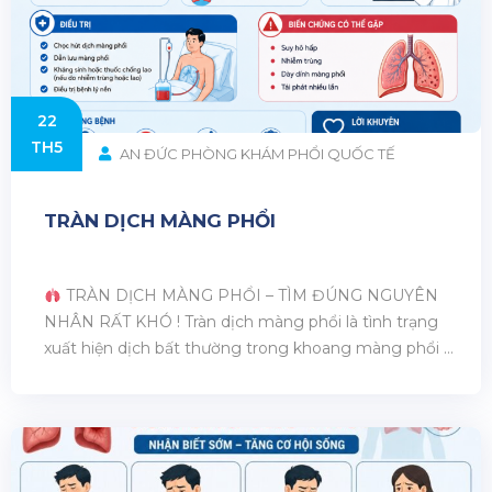
22
TH5
AN ĐỨC PHÒNG KHÁM PHỔI QUỐC TẾ
TRÀN DỊCH MÀNG PHỔI
TRÀN DỊCH MÀNG PHỔI – TÌM ĐÚNG NGUYÊN
NHÂN RẤT KHÓ ! Tràn dịch màng phổi là tình trạng
xuất hiện dịch bất thường trong khoang màng phổi –
khoảng không gian nằm giữa phổi và thành ngực. Khi
lượng dịch tăng lên, phổi sẽ bị chèn ép gây khó thở và
ảnh hưởng [...]