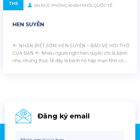
TH5
AN ĐỨC PHÒNG KHÁM PHỔI QUỐC TẾ
HEN SUYỄN
NHẬN BIẾT SỚM HEN SUYỄN – BẢO VỆ HƠI THỞ
CỦA BẠN
Nhiều người nghĩ hen suyễn chỉ là bệnh
nhẹ, nhưng thực tế đây là bệnh hô hấp mạn tính có
thể ảnh hưởng lớn đến chất lượng cuộc sống nếu
không phát hiện sớm.
Những dấu hiệu sớm cần
chú [...]
Đăng ký email