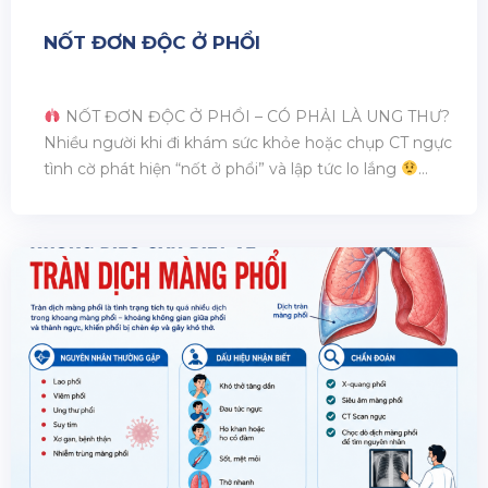
NỐT ĐƠN ĐỘC Ở PHỔI
NỐT ĐƠN ĐỘC Ở PHỔI – CÓ PHẢI LÀ UNG THƯ?
Nhiều người khi đi khám sức khỏe hoặc chụp CT ngực
tình cờ phát hiện “nốt ở phổi” và lập tức lo lắng
Thực tế, “nốt đơn độc ở phổi” chỉ là một đốm nhỏ xuất
hiện trong phổi, thường có kích [...]