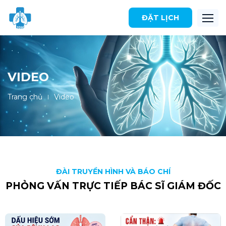
ĐẶT LỊCH
VIDEO
Trang chủ
Video
|
ĐÀI TRUYỀN HÌNH VÀ BÁO CHÍ
PHỎNG VẤN TRỰC TIẾP BÁC SĨ GIÁM ĐỐC